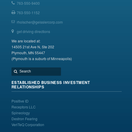
763-550-9400
763-550-1152
rholscher@geisslercorp.com
get driving directions
We are located at:
14505 21st Ave N, Ste 202
Plymouth, MN 55447
(Plymouth is a suburb of Minneapolis)
ESTABLISHED BUSINESS INVESTMENT
RELATIONSHIPS
Positive ID
Receptors LLC
Spineology
Destron Fearing
VeriTeQ Corporation